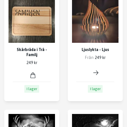
Skärbräda i Trä -
Ljuslykta - Ljus
Familj
Från
249 kr
249 kr
I lager
I lager