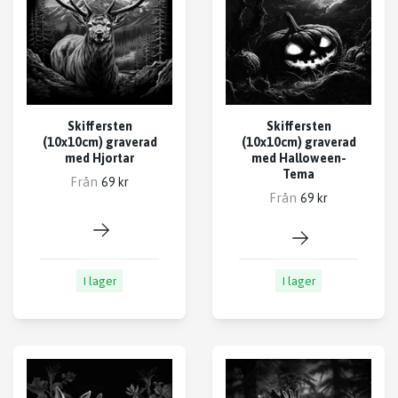
Skiffersten
Skiffersten
(10x10cm) graverad
(10x10cm) graverad
med Hjortar
med Halloween-
Tema
Från
69 kr
Från
69 kr
I lager
I lager