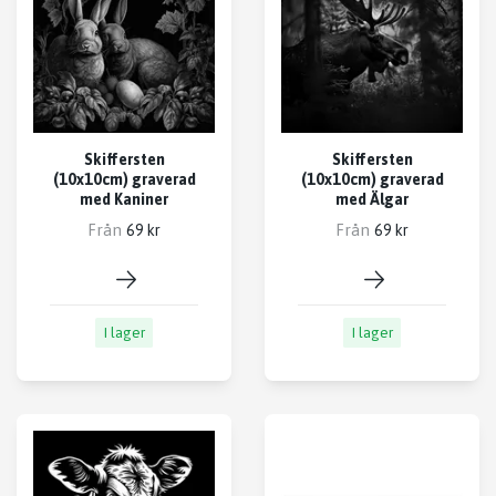
Skiffersten
Skiffersten
(10x10cm) graverad
(10x10cm) graverad
med Kaniner
med Älgar
Från
Från
69 kr
69 kr
I lager
I lager