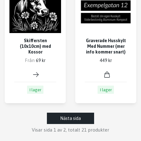
Skiffersten
Graverade Husskylt
(10x10cm) med
Med Nummer (mer
Kossor
info kommer snart)
Från
69 kr
449 kr
I lager
I lager
Nästa sida
Visar sida 1 av 2, totalt 21 produkter