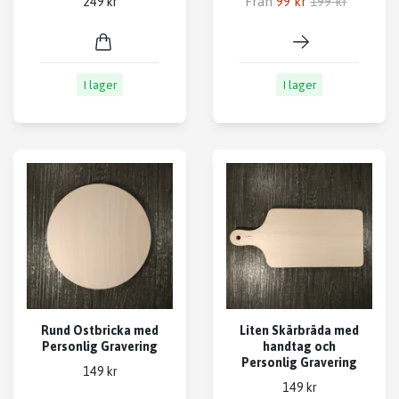
Från
99 kr
199 kr
249 kr
I lager
I lager
Rund Ostbricka med
Liten Skärbräda med
Personlig Gravering
handtag och
Personlig Gravering
149 kr
149 kr