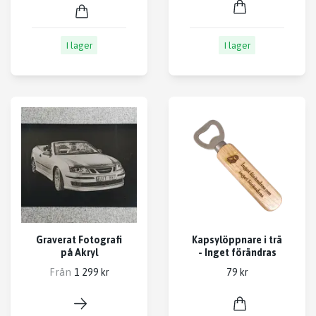
I lager
I lager
Graverat Fotografi
Kapsylöppnare i trä
på Akryl
- Inget förändras
Från
1 299 kr
79 kr