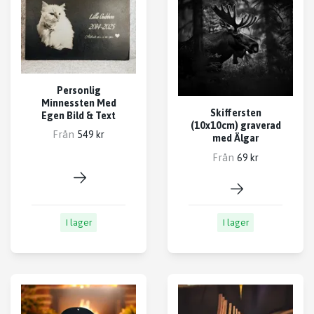
Personlig
Minnessten Med
Skiffersten
Egen Bild & Text
(10x10cm) graverad
Från
549 kr
med Älgar
Från
69 kr
I lager
I lager