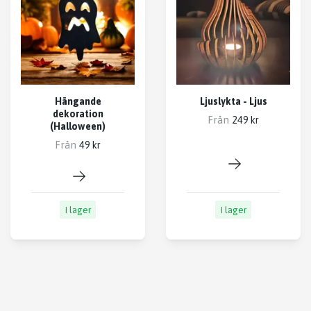
Hängande
Ljuslykta - Ljus
dekoration
Från
249 kr
(Halloween)
Från
49 kr
I lager
I lager