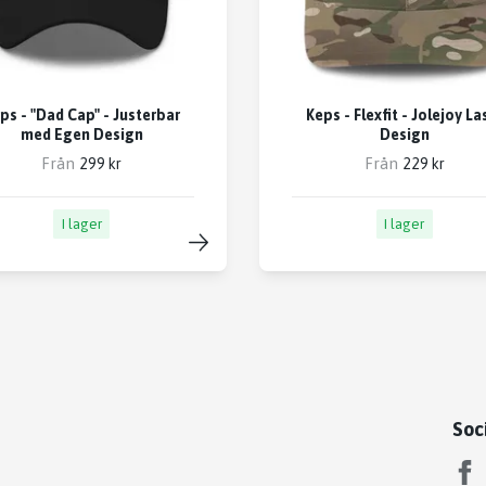
ps - "Dad Cap" - Justerbar
Keps - Flexfit - Jolejoy La
med Egen Design
Design
Från
Från
299 kr
229 kr
I lager
I lager
Soc