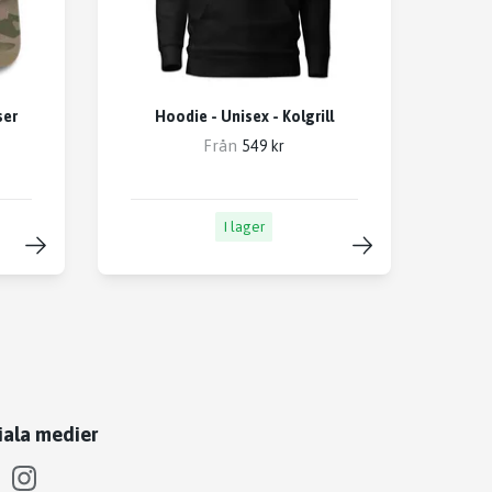
ser
Hoodie - Unisex - Kolgrill
Från
549 kr
I lager
iala medier