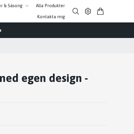
er & Säsong
Alla Produkter
Kontakta mig
a
 med egen design -