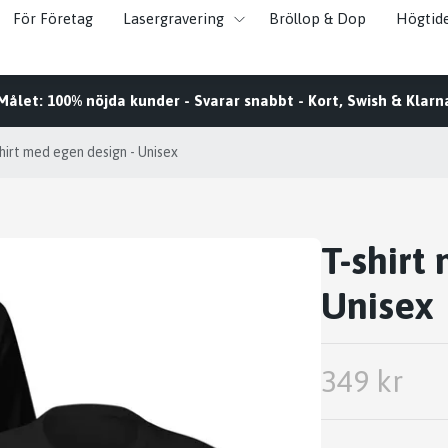
För Företag
Lasergravering
Bröllop & Dop
Högtid
Målet: 100% nöjda kunder - Svarar snabbt - Kort, Swish & Klarn
hirt med egen design - Unisex
T-shirt
Unisex
349 kr