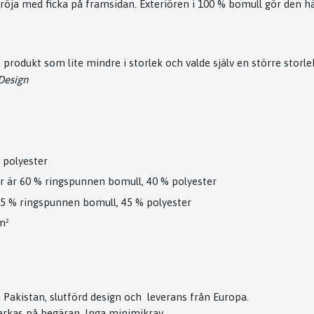
tröja med ficka på framsidan. Exteriören i 100 % bomull gör den h
produkt som lite mindre i storlek och valde själv en större storle
 Design
 polyester
 är 60 % ringspunnen bomull, 40 % polyester
5 % ringspunnen bomull, 45 % polyester
m²
 Pakistan, slutförd design och leverans från Europa.
erkas på begäran. Inga minimikrav.