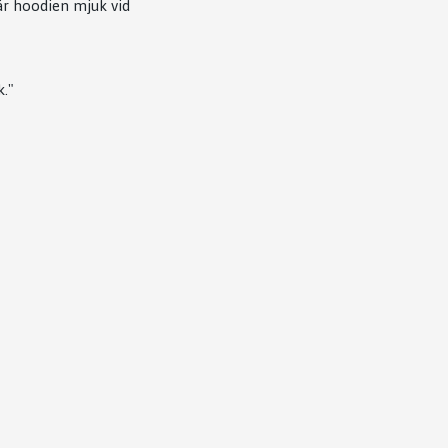
är hoodien mjuk vid
k."