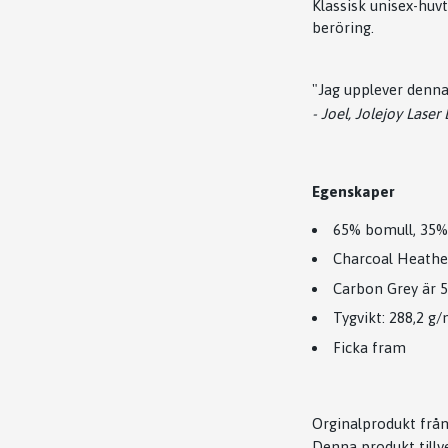
Klassisk unisex-huv
beröring.
"Jag upplever denna 
- Joel, Jolejoy Laser
Egenskaper
65% bomull, 35%
Charcoal Heather
Carbon Grey är 5
Tygvikt: 288,2 g/
Ficka fram
Orginalprodukt från
Denna produkt tillv