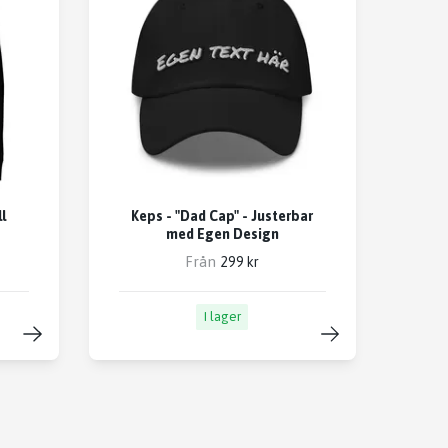
l
Keps - "Dad Cap" - Justerbar
med Egen Design
Från
299 kr
I lager