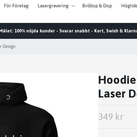
För Företag
Lasergravering
Bröllop & Dop
Högtid
Målet: 100% nöjda kunder - Svarar snabbt - Kort, Swish & Klarn
er Design
Hoodie 
Laser D
349 kr