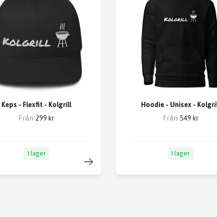
Keps - Flexfit - Kolgrill
Hoodie - Unisex - Kolgril
Från
Från
299 kr
549 kr
I lager
I lager