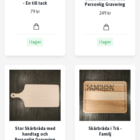
- En till tack
Personlig Gravering
79 kr
249 kr
I lager
I lager
Stor Skärbräda med
Skärbräda i Trä -
handtag och
Familj
Personlig Gravering