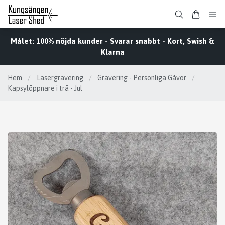
Målet: 100% nöjda kunder - Svarar snabbt - Kort, Swish &
Klarna
Hem
/
Lasergravering
/
Gravering - Personliga Gåvor
/
Kapsylöppnare i trä - Jul